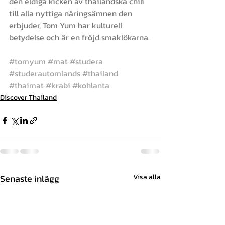
den eldiga kicken av thailändska chili 
till alla nyttiga näringsämnen den 
erbjuder, Tom Yum har kulturell 
betydelse och är en fröjd smaklökarna.
#tomyum
#mat
#studera
#studerautomlands
#thailand
#thaimat
#krabi
#kohlanta
Discover Thailand
Senaste inlägg
Visa alla