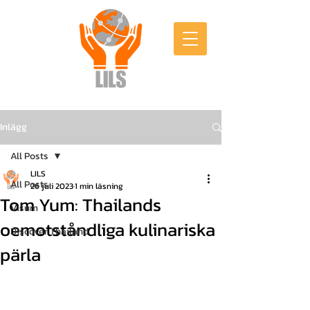
Inlägg
All Posts
LILS
All Posts
26 juli 2023
1 min läsning
Tom Yum: Thailands
Visum
oemotståndliga kulinariska
Discover Thailand
pärla