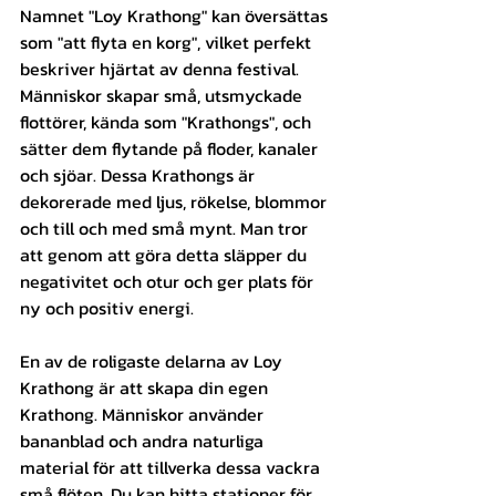
Namnet "Loy Krathong" kan översättas 
som "att flyta en korg", vilket perfekt 
beskriver hjärtat av denna festival. 
Människor skapar små, utsmyckade 
flottörer, kända som "Krathongs", och 
sätter dem flytande på floder, kanaler 
och sjöar. Dessa Krathongs är 
dekorerade med ljus, rökelse, blommor 
och till och med små mynt. Man tror 
att genom att göra detta släpper du 
negativitet och otur och ger plats för 
ny och positiv energi.
En av de roligaste delarna av Loy 
Krathong är att skapa din egen 
Krathong. Människor använder 
bananblad och andra naturliga 
material för att tillverka dessa vackra 
små flöten. Du kan hitta stationer för 