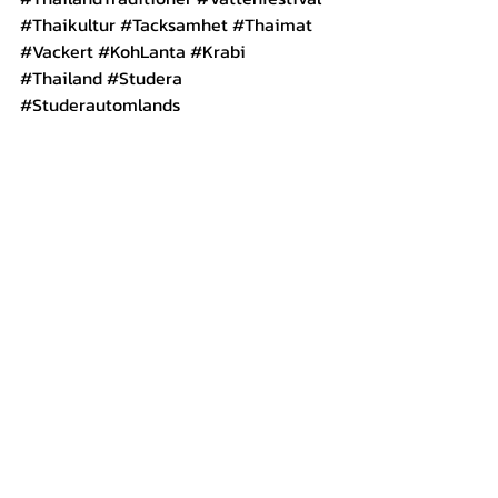
#Thaikultur
#Tacksamhet
#Thaimat
#Vackert
#KohLanta
#Krabi
#Thailand
#Studera
#Studerautomlands
Discover Thailand
Senaste inlägg
Visa alla