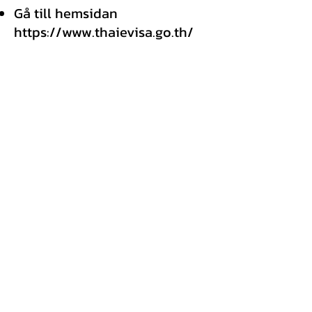
Gå till hemsidan
https://www.thaievisa.go.th/
Skapa ett konto
Logga in till ditt konto och ha
dokumenten redo.
Gör en ansökan online
Betala visumavgiften
Efter att ambassaden fått din
ansökan tar det upp till 15
arbetsdagar för ansökan om
alla dokument är med.
Du får ett mejl från
Ambassaden när ansökan
blivit godkänd.
På thaivisa.go´s hemsida så