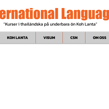
ternational Langua
“Kurser i thailändska på underbara ön Koh Lanta”
KOH LANTA
VISUM
CSN
OM OSS