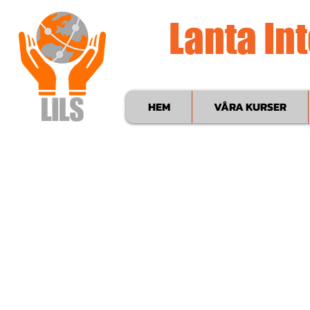
Lanta In
HEM
VÅRA KURSER