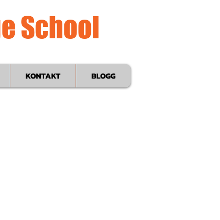
ge School
KONTAKT
BLOGG